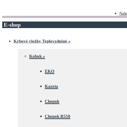
Naše
E-shop
Krbové vložky Teplovzdušné
»
Kobok
»
EKO
Kazeta
Chopok
Chopok R550