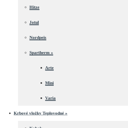
Hitze
Jotul
Nordpeis
Spartherm
»
Arte
Mini
Varia
Krbové vložky Teplovodné
»