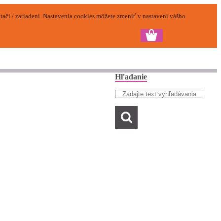
ači / zariadení. Nastavenia cookies môžete zmeniť v nastavení vášho
Hľadanie