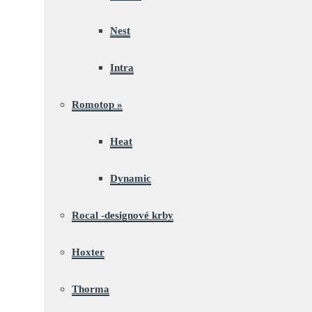
Nest
Intra
Romotop
»
Heat
Dynamic
Rocal -designové krby
Hoxter
Thorma