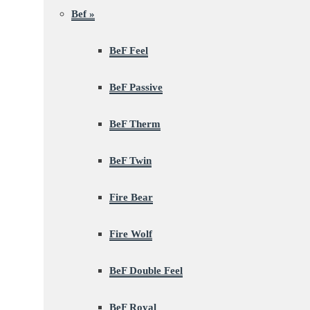
Bef
»
BeF Feel
BeF Passive
BeF Therm
BeF Twin
Fire Bear
Fire Wolf
BeF Double Feel
BeF Royal