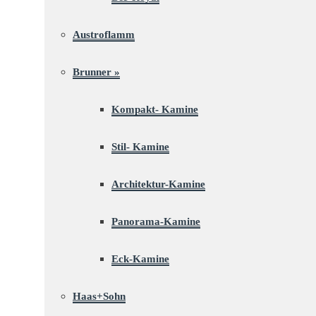
Austroflamm
Brunner
»
Kompakt- Kamine
Stil- Kamine
Architektur-Kamine
Panorama-Kamine
Eck-Kamine
Haas+Sohn