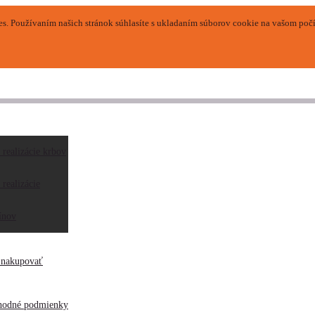
. Používaním našich stránok súhlasíte s ukladaním súborov cookie na vašom počít
 realizácie krbov
s
 realizácie
ínov
akt
 nakupovať
hodné podmienky