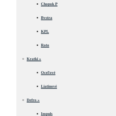
Chopok P
Bystra
KPL
Roto
Kratki
»
Oceľové
Liatinové
Defro
»
Impuls