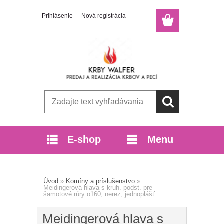
Prihlásenie
Nová registrácia
E-shop
Menu
Úvod
»
Komíny a príslušenstvo
»
Meidingerová hlava s kruh. podst. pre
šamotové rúry o160, nerez, jednoplášť
Meidingerová hlava s