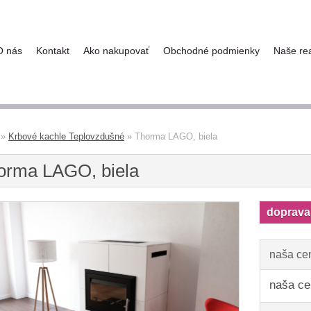
O nás
Kontakt
Ako nakupovať
Obchodné podmienky
Naše rea
»
Krbové kachle Teplovzdušné
»
Thorma LAGO, biela
orma LAGO, biela
doprava
naša ce
naša ce