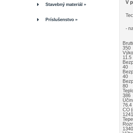
V p
Stavebný materiál
»
Tec
Príslušenstvo
»
- n
Brut
350
Výko
11.5
Bezp
40
Bezp
40
Bezp
80
Teplo
386
Účin
76.4
CO (
124
Tepe
Rozm
134