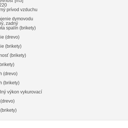
evnosť [m
3
]
220
rný prívod vzduchu
ojenie dymovodu
ný, zadný
ta spalín (brikety)
ie (drevo)
e (brikety)
osť (brikety)
brikety)
8
h (drevo)
 (brikety)
lný výkon vykurovací
(drevo)
(brikety)