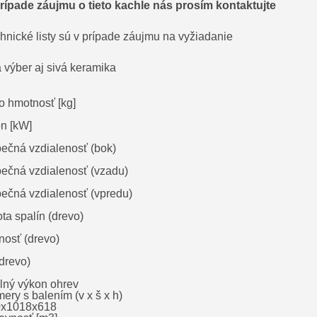
rípade záujmu o tieto kachle nás prosím kontaktujte
hnické listy sú v prípade záujmu na vyžiadanie
a výber aj sivá keramika
to hmotnosť [kg]
n [kW]
ečná vzdialenosť (bok)
ečná vzdialenosť (vzadu)
ečná vzdialenosť (vpredu)
ta spalín (drevo)
nosť (drevo)
drevo)
1
lný výkon ohrev
ery s balením (v x š x h)
0x1018x618