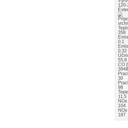
Výhr
120-
Exte
Prip
vrch
Teplo
358
Emis
0.1
Emisi
0.32
Účinn
55.8
CO (
394
Prac
30
Prach
98
Tepe
11.5
NOx 
104
NOx 
187